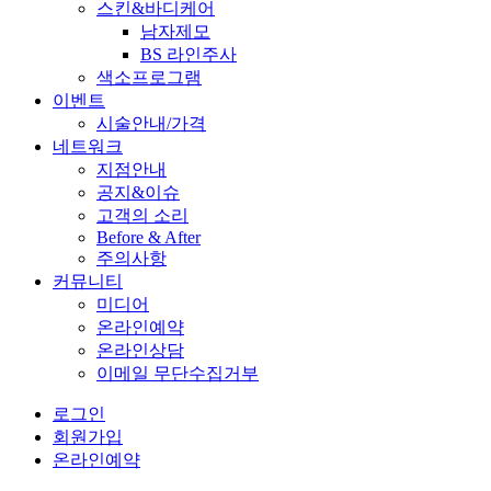
스킨&바디케어
남자제모
BS 라인주사
색소프로그램
이벤트
시술안내/가격
네트워크
지점안내
공지&이슈
고객의 소리
Before & After
주의사항
커뮤니티
미디어
온라인예약
온라인상담
이메일 무단수집거부
로그인
회원가입
온라인예약