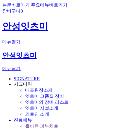
본문바로가기
주요메뉴바로가기
장바구니
0
안성잇츠미
메뉴열기
안성잇츠미
메뉴닫기
SIGNATURE
시그니처
대표원장소개
잇츠미 고품질 장비
잇츠미의 장비 리스트
잇츠미 시설소개
의료진 소개
진료메뉴
올바른 피부치료