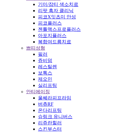
기미/잡티 색소치료
리팟 흑자 클리닉
피코X잇츠미 안성
피코플러스
젠틀맥스프로플러스
아포지플러스
복합여드름치료
쁘띠성형
필러
쥬비덤
레스틸렌
보톡스
제오민
실리프팅
안티에이징
울쎄라피프라임
버츄RF
온다리프팅
슈링크 유니버스
리쥬란힐러
스킨부스터