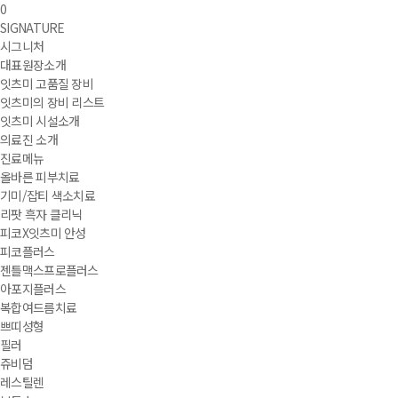
장바구니
0
안성잇츠미
메뉴열기
안성잇츠미
메뉴닫기
SIGNATURE
시그니처
대표원장소개
잇츠미 고품질 장비
잇츠미의 장비 리스트
잇츠미 시설소개
의료진 소개
진료메뉴
올바른 피부치료
기미/잡티 색소치료
리팟 흑자 클리닉
피코X잇츠미 안성
피코플러스
젠틀맥스프로플러스
아포지플러스
복합여드름치료
쁘띠성형
필러
쥬비덤
레스틸렌