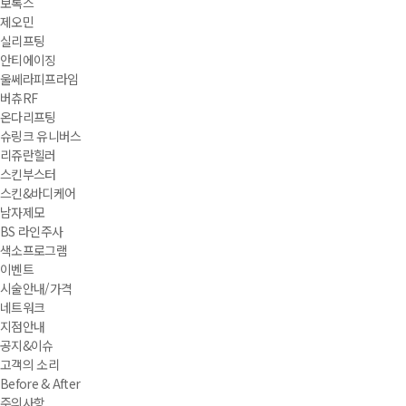
보톡스
제오민
실리프팅
안티에이징
울쎄라피프라임
버츄RF
온다리프팅
슈링크 유니버스
리쥬란힐러
스킨부스터
스킨&바디케어
남자제모
BS 라인주사
색소프로그램
이벤트
시술안내/가격
네트워크
지점안내
공지&이슈
고객의 소리
Before & After
주의사항