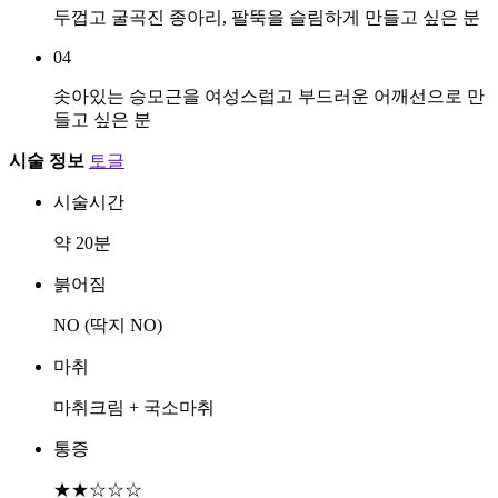
두껍고 굴곡진 종아리, 팔뚝을 슬림하게 만들고 싶은 분
04
솟아있는 승모근을 여성스럽고 부드러운 어깨선으로 만
들고 싶은 분
시술 정보
토글
시술시간
약 20분
붉어짐
NO (딱지 NO)
마취
마취크림 + 국소마취
통증
★★☆☆☆