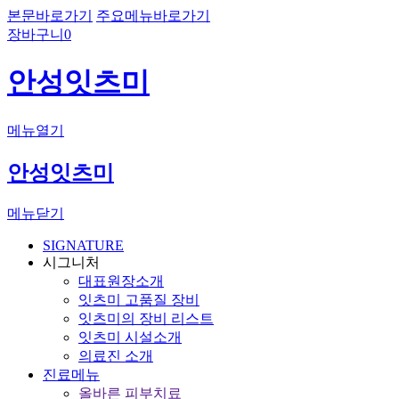
본문바로가기
주요메뉴바로가기
장바구니
0
안성잇츠미
메뉴열기
안성잇츠미
메뉴닫기
SIGNATURE
시그니처
대표원장소개
잇츠미 고품질 장비
잇츠미의 장비 리스트
잇츠미 시설소개
의료진 소개
진료메뉴
올바른 피부치료