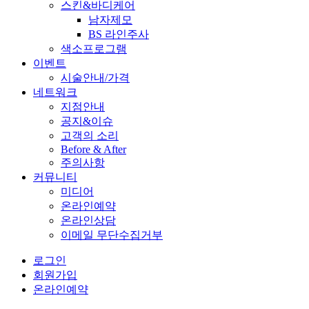
스킨&바디케어
남자제모
BS 라인주사
색소프로그램
이벤트
시술안내/가격
네트워크
지점안내
공지&이슈
고객의 소리
Before & After
주의사항
커뮤니티
미디어
온라인예약
온라인상담
이메일 무단수집거부
로그인
회원가입
온라인예약