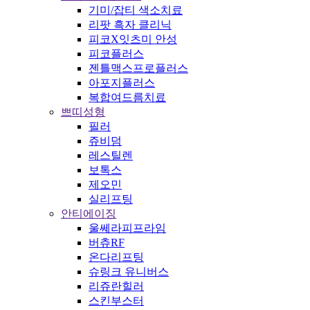
기미/잡티 색소치료
리팟 흑자 클리닉
피코X잇츠미 안성
피코플러스
젠틀맥스프로플러스
아포지플러스
복합여드름치료
쁘띠성형
필러
쥬비덤
레스틸렌
보톡스
제오민
실리프팅
안티에이징
울쎄라피프라임
버츄RF
온다리프팅
슈링크 유니버스
리쥬란힐러
스킨부스터