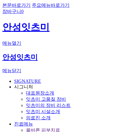
본문바로가기
주요메뉴바로가기
장바구니
0
안성잇츠미
메뉴열기
안성잇츠미
메뉴닫기
SIGNATURE
시그니처
대표원장소개
잇츠미 고품질 장비
잇츠미의 장비 리스트
잇츠미 시설소개
의료진 소개
진료메뉴
올바른 피부치료