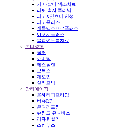
기미/잡티 색소치료
리팟 흑자 클리닉
피코X잇츠미 안성
피코플러스
젠틀맥스프로플러스
아포지플러스
복합여드름치료
쁘띠성형
필러
쥬비덤
레스틸렌
보톡스
제오민
실리프팅
안티에이징
울쎄라피프라임
버츄RF
온다리프팅
슈링크 유니버스
리쥬란힐러
스킨부스터