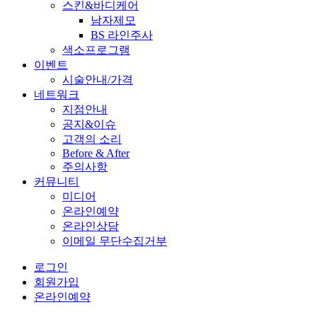
스킨&바디케어
남자제모
BS 라인주사
색소프로그램
이벤트
시술안내/가격
네트워크
지점안내
공지&이슈
고객의 소리
Before & After
주의사항
커뮤니티
미디어
온라인예약
온라인상담
이메일 무단수집거부
로그인
회원가입
온라인예약